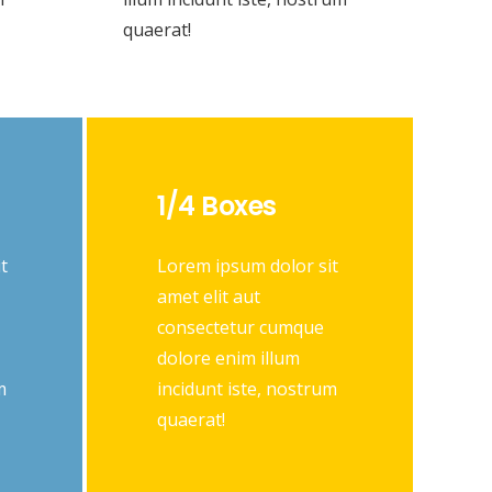
quaerat!
1/4 Boxes
t
Lorem ipsum dolor sit
amet elit aut
consectetur cumque
dolore enim illum
m
incidunt iste, nostrum
quaerat!