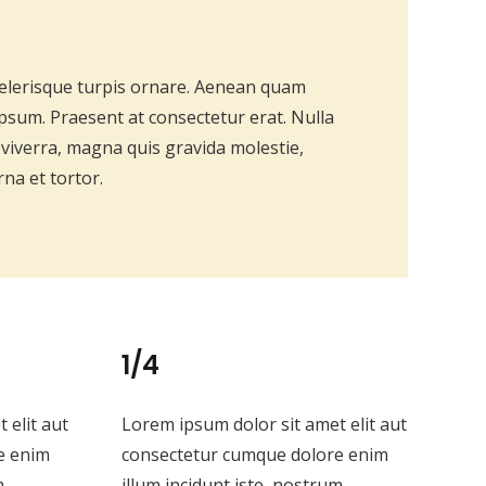
elerisque turpis ornare. Aenean quam
ipsum. Praesent at consectetur erat. Nulla
m viverra, magna quis gravida molestie,
na et tortor.
1/4
 elit aut
Lorem ipsum dolor sit amet elit aut
e enim
consectetur cumque dolore enim
m
illum incidunt iste, nostrum