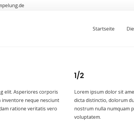
mpelung.de
Startseite
Die
1/2
g elit. Asperiores corporis
Lorem ipsum dolor sit amet,
m inventore neque nesciunt
dicta distinctio, dolorum 
m ratione veritatis vero
nostrum nulla numquam per
voluptatem.