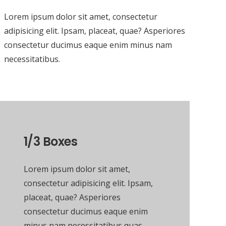
Lorem ipsum dolor sit amet, consectetur
adipisicing elit. Ipsam, placeat, quae? Asperiores
consectetur ducimus eaque enim minus nam
necessitatibus.
1/3 Boxes
Lorem ipsum dolor sit amet,
consectetur adipisicing elit. Ipsam,
placeat, quae? Asperiores
consectetur ducimus eaque enim
minus nam necessitatibus quas.