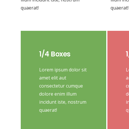
quaerat!
quaerat!
1/4 Boxes
Lorem ipsum dolor sit
L
amet elit aut
a
consectetur cumque
c
dolore enim illum
d
incidunt iste, nostrum
i
quaerat!
q