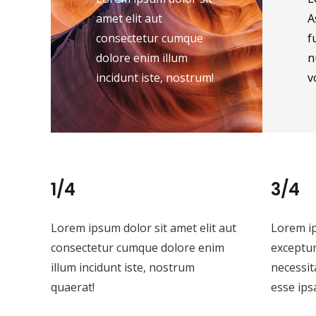
amet elit aut
A
consectetur cumque
f
dolore enim illum
n
incidunt iste, nostrum!
v
1/4
3/4
Lorem ipsum dolor sit amet elit aut
Lorem ip
consectetur cumque dolore enim
exceptur
illum incidunt iste, nostrum
necessit
quaerat!
esse ips