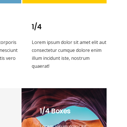
1/4
corporis
Lorem ipsum dolor sit amet elit aut
 nesciunt
consectetur cumque dolore enim
is vero
illum incidunt iste, nostrum
quaerat!
1/4 Boxes
Lorem ipsum dolor sit