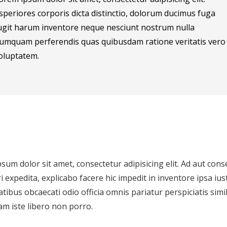
speriores corporis dicta distinctio, dolorum ducimus fuga
ugit harum inventore neque nesciunt nostrum nulla
umquam perferendis quas quibusdam ratione veritatis vero
oluptatem.
sum dolor sit amet, consectetur adipisicing elit. Ad aut co
i expedita, explicabo facere hic impedit in inventore ipsa 
atibus obcaecati odio officia omnis pariatur perspiciatis simil
am iste libero non porro.