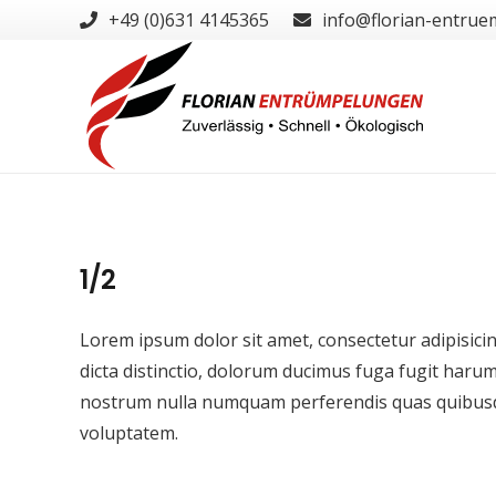
+49 (0)631 4145365
info@florian-entrue
1/2
Lorem ipsum dolor sit amet, consectetur adipisicin
dicta distinctio, dolorum ducimus fuga fugit haru
nostrum nulla numquam perferendis quas quibusda
voluptatem.