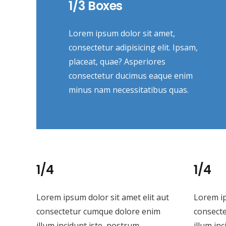
1/3 Boxes
Lorem ipsum dolor sit amet,
consectetur adipisicing elit. Ipsam,
placeat, quae? Asperiores
consectetur ducimus eaque enim
minus nam necessitatibus quas.
1/4
1/4
Lorem ipsum dolor sit amet elit aut
Lorem ip
consectetur cumque dolore enim
consect
illum incidunt iste, nostrum
illum in