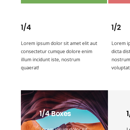
1/4
1/2
Lorem ipsum dolor sit amet elit aut
Lorem ip
consectetur cumque dolore enim
dicta di
illum incidunt iste, nostrum
nostrum 
quaerat!
volupta
1/4 Boxes
1
Lorem ipsum dolor sit
L