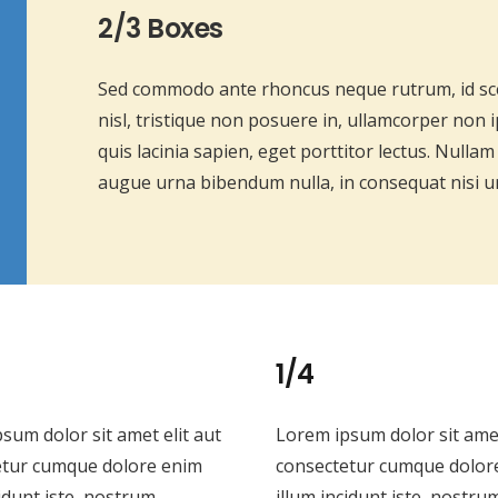
2/3 Boxes
Sed commodo ante rhoncus neque rutrum, id sc
nisl, tristique non posuere in, ullamcorper non 
quis lacinia sapien, eget porttitor lectus. Nulla
augue urna bibendum nulla, in consequat nisi ur
1/4
sum dolor sit amet elit aut
Lorem ipsum dolor sit amet
etur cumque dolore enim
consectetur cumque dolor
cidunt iste, nostrum
illum incidunt iste, nostru