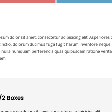
sum dolor sit amet, consectetur adipisicing elit. Asperiores 
stinctio, dolorum ducimus fuga fugit harum inventore neque
nulla numquam perferendis quas quibusdam ratione veritat
tem.
/2 Boxes
orem ipsum dolor sit amet, consectetur adipisicing elit.