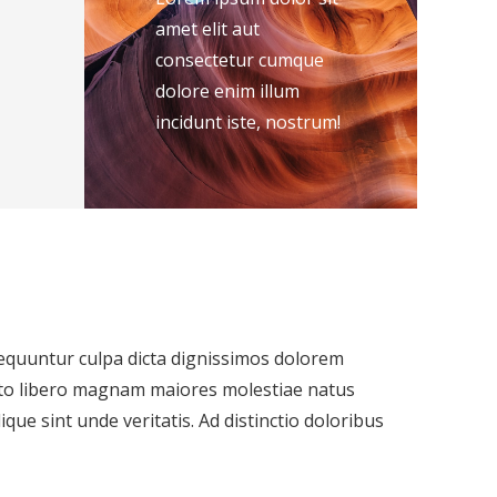
amet elit aut
consectetur cumque
dolore enim illum
incidunt iste, nostrum!
nsequuntur culpa dicta dignissimos dolorem
iusto libero magnam maiores molestiae natus
ique sint unde veritatis. Ad distinctio doloribus